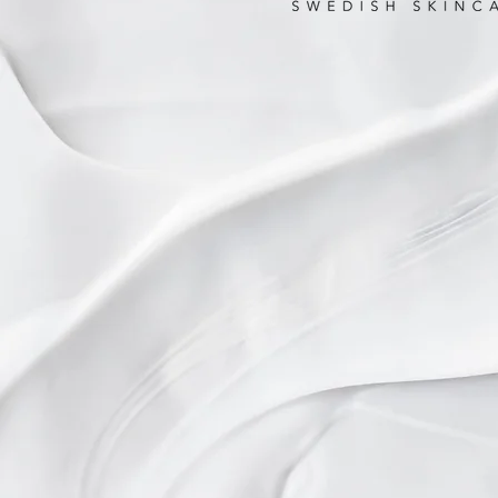
Mitt nya märke som ja
2026 heter Mette Pic
Swedish Skincare är e
för ansiktet och även 
Tillverkningen sker i 
känns extra bra. Helt f
parabener mineraloljo
silikoner och onödiga
färgämnen. Cremerna
har dokumenterbart s
antiageingeffekt kom
renaste naturen kan e
havtorn kakaosmör a
citronmyrten och havr