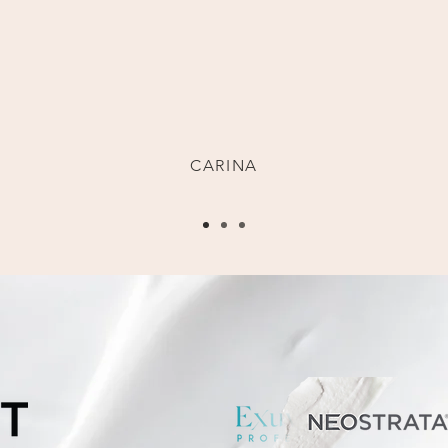
 fortsätter att gå kontinuerligt d
in har fått bukt på mitt hudprob
 bästa egentiden, så avkopplan
CARINA