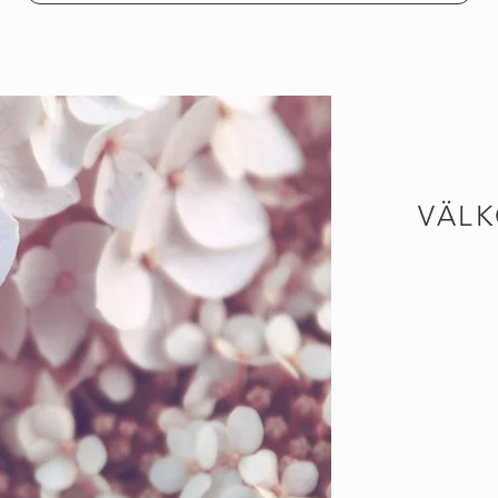
VÄLK
Jag heter Mali
Gildaskolan i Göte
mer än 20 år i Lill
erfarenhet när d
person är jag glad
mitt sätt att arbe
och avslappna