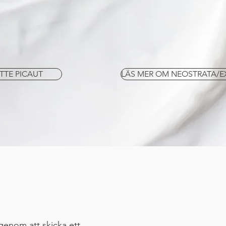
lika mycket!
r och fri från
liga
ltalar mig enormt
d ska göra!
TTE PICAUT
LÄS MER OM NEOSTRATA/E
genom att skicka ett