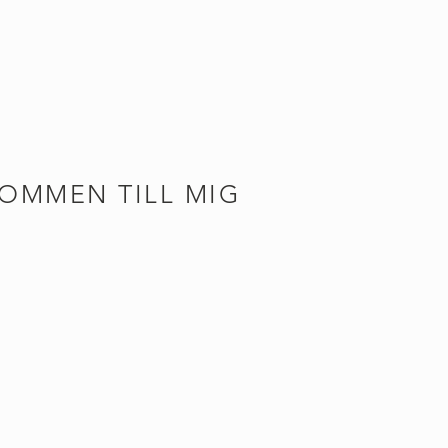
OMMEN TILL MIG
n och är utbildad hudterapeut på
borg. Malins Hudvård har jag drivit i
a Edet och jag har en bred kunskap och
et kommer till läran om huden. Som
 och jordnära – det genomsyrar även
ta. Mina behandlingar ska vara sköna
nde, såväl fysiskt som mentalt.