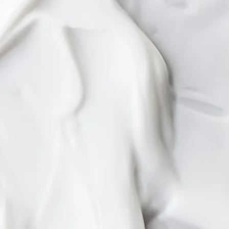
at med ett och
ämligen
itt uppe i en
r delvis att
ukter till
k över till
s produkter
 Exuviance
arna är
er effektiva
tat. Detta
m kunder
produkter
a om dessa