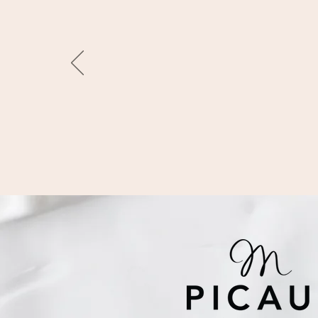
“Jag
Mal
Den