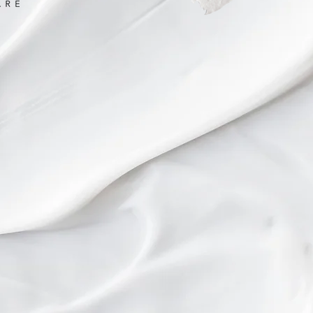
I över 15 år har jag arbet
g tagit in under
samma hudvårdsmärke, n
aut. M.Picaut
Exuviance.
Exuviance är m
n exklusiv serie
stor förändring och komme
till kroppen.
finnas kvar med vissa prod
Sverige vilket
försäljning. Mycket går doc
ria från
systerföretaget Neostrata
r sulfater
som påminner mycket om
 utfyllnader och
och där också behandling
s ingredienser
likvärdiga men också än m
ynbar
och med förbättrade resul
binerat med det
sker successivt och ni so
rbjuda bl.a från
kommer möta många nya 
vokado
och förhoppningsvis tyck
e. Hög halt av