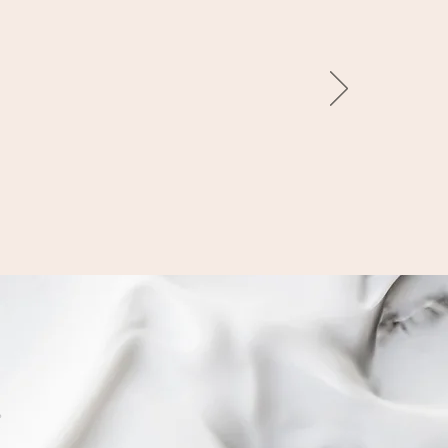
å goa
lem.
de.
”